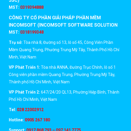
JSC)
MST:
0319394888
CÔNG TY CỔ PHẦN GIẢI PHÁP PHẦN MỀM
INCOMSOFT (INCOMSOFT SOFTWARE SOLUTION
JSC)
MST:
0318199348
Trụ sở:
Tòa nhà 8, Đường số 13, lô số 45, Công Viên Phần
Mềm Quang Trung, Phường Trung Mỹ Tây, Thành Phố Hồ Chí
Minh, Việt Nam
VP Phát Triển 1:
Tòa nhà ANNA, Đường Trục Chính, lô số 1
Công viên phần mềm Quang Trung, Phường Trung Mỹ Tây,
Thành phố Hồ Chí Minh, Việt Nam
VP Phát Triển 2:
647/24/20 QL13, Phường Hiệp Bình, Thành
Phố Hồ Chí Minh, Việt Nam
Tel:
028 22002912
Hotline:
0905 267 180
Support:
0917 868 793 – 097 141 7775