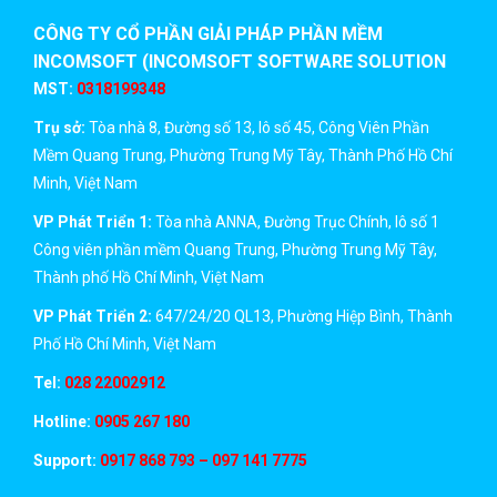
CÔNG TY CỔ PHẦN GIẢI PHÁP PHẦN MỀM
INCOMSOFT (INCOMSOFT SOFTWARE SOLUTION
JSC)
MST:
0318199348
Trụ sở:
Tòa nhà 8, Đường số 13, lô số 45, Công Viên Phần
Mềm Quang Trung, Phường Trung Mỹ Tây, Thành Phố Hồ Chí
Minh, Việt Nam
VP Phát Triển 1:
Tòa nhà ANNA, Đường Trục Chính, lô số 1
Công viên phần mềm Quang Trung, Phường Trung Mỹ Tây,
Thành phố Hồ Chí Minh, Việt Nam
VP Phát Triển 2:
647/24/20 QL13, Phường Hiệp Bình, Thành
Phố Hồ Chí Minh, Việt Nam
Tel:
028 22002912
Hotline:
0905 267 180
Support:
0917 868 793 – 097 141 7775