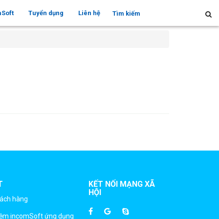
mSoft
Tuyển dụng
Liên hệ
T
KẾT NỐI MẠNG XÃ
HỘI
hách hàng
mềm incomSoft ứng dụng