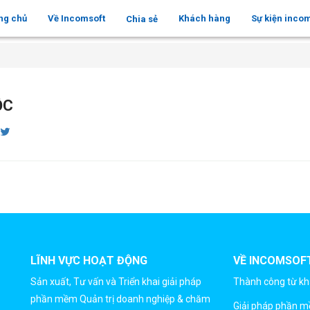
ng chủ
Về Incomsoft
Khách hàng
Sự kiện inco
Chia sẻ
ỘC
LĨNH VỰC HOẠT ĐỘNG
VỀ INCOMSOF
Sản xuất, Tư vấn và Triển khai giải pháp
Thành công từ k
phần mềm Quản trị doanh nghiệp & chăm
Giải pháp phần 