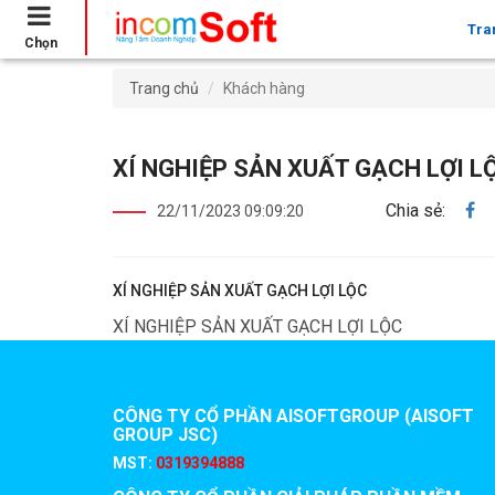
Tra
Chọn
Trang chủ
Khách hàng
XÍ NGHIỆP SẢN XUẤT GẠCH LỢI L
Chia sẻ:
22/11/2023 09:09:20
XÍ NGHIỆP SẢN XUẤT GẠCH LỢI LỘC
XÍ NGHIỆP SẢN XUẤT GẠCH LỢI LỘC
CÔNG TY CỔ PHẦN AISOFTGROUP (AISOFT
GROUP JSC)
MST:
0319394888