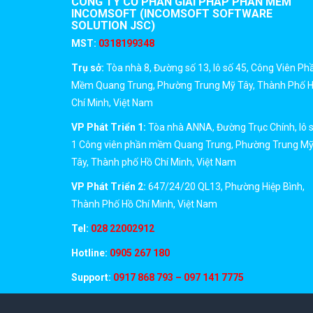
CÔNG TY CỔ PHẦN GIẢI PHÁP PHẦN MỀM
INCOMSOFT (INCOMSOFT SOFTWARE
SOLUTION JSC)
MST:
0318199348
Trụ sở:
Tòa nhà 8, Đường số 13, lô số 45, Công Viên Ph
Mềm Quang Trung, Phường Trung Mỹ Tây, Thành Phố 
Chí Minh, Việt Nam
VP Phát Triển 1:
Tòa nhà ANNA, Đường Trục Chính, lô 
1 Công viên phần mềm Quang Trung, Phường Trung M
Tây, Thành phố Hồ Chí Minh, Việt Nam
VP Phát Triển 2:
647/24/20 QL13, Phường Hiệp Bình,
Thành Phố Hồ Chí Minh, Việt Nam
Tel:
028 22002912
Hotline:
0905 267 180
Support:
0917 868 793 – 097 141 7775