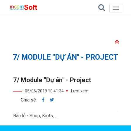
Toggle
navigati
Trang chủ
7/ Module "Dự án" - Project
7/ MODULE "DỰ ÁN" - PROJECT
7/ Module "Dự án" - Project
05/06/2019 10:41:34
Lượt xem
Chia sẻ:
Bán lẻ - Shop, Kiots, ...