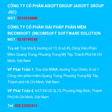
CÔNG TY CỔ PHẦN AISOFTGROUP (AISOFT GROUP
JSC)
MST:
0319394888
CÔNG TY CỔ PHẦN GIẢI PHÁP PHẦN MỀM
INCOMSOFT (INCOMSOFT SOFTWARE SOLUTION
JSC)
MST:
0318199348
Trụ sở:
Tòa nhà 8, Đường số 13, lô số 45, Công Viên Phần
Mềm Quang Trung, Phường Trung Mỹ Tây, Thành Phố Hồ Chí
Minh, Việt Nam
VP Phát Triển 1:
Tòa nhà ANNA, Đường Trục Chính, lô số 1
Công viên phần mềm Quang Trung, Phường Trung Mỹ Tây,
Thành phố Hồ Chí Minh, Việt Nam
VP Phát Triển 2:
647/24/20 QL13, Phường Hiệp Bình, Thành
Phố Hồ Chí Minh, Việt Nam
Tel:
028 22002912