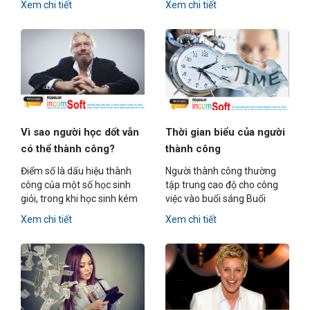
Xem chi tiết
Xem chi tiết
của mình và những thói
nguyện người Mỹ, nay có thể
quen tuyệt vời.
trở thành sinh viên của đại
học Harvard danh tiếng.
Vì sao người học dốt vẫn
Thời gian biểu của người
có thể thành công?
thành công
Điểm số là dấu hiệu thành
Người thành công thường
công của một số học sinh
tập trung cao độ cho công
giỏi, trong khi học sinh kém
việc vào buổi sáng Buổi
lại dùng cách khác để chứng
chiều là thời gian của các
Xem chi tiết
Xem chi tiết
minh bản thân.
cuộc họp hoặc nghỉ ngơi nếu
thấy không tỉnh táo.