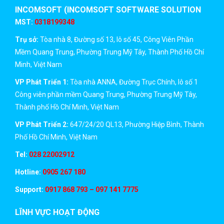
INCOMSOFT (INCOMSOFT SOFTWARE SOLUTION
JSC)
MST:
0318199348
Trụ sở:
Tòa nhà 8, Đường số 13, lô số 45, Công Viên Phần
Mềm Quang Trung, Phường Trung Mỹ Tây, Thành Phố Hồ Chí
Minh, Việt Nam
VP Phát Triển 1:
Tòa nhà ANNA, Đường Trục Chính, lô số 1
Công viên phần mềm Quang Trung, Phường Trung Mỹ Tây,
Thành phố Hồ Chí Minh, Việt Nam
VP Phát Triển 2:
647/24/20 QL13, Phường Hiệp Bình, Thành
Phố Hồ Chí Minh, Việt Nam
Tel:
028 22002912
Hotline:
0905 267 180
Support:
0917 868 793 – 097 141 7775
LĨNH VỰC HOẠT ĐỘNG