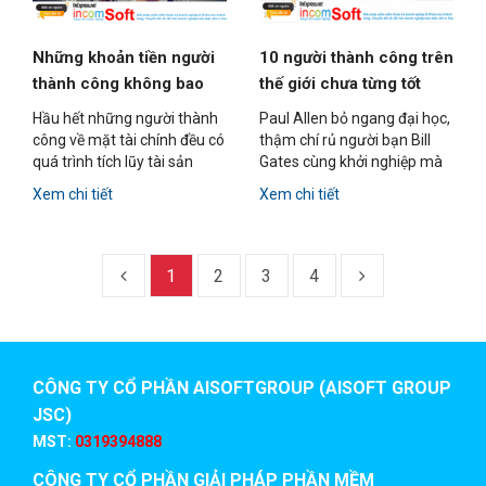
Những khoản tiền người
10 người thành công trên
thành công không bao
thế giới chưa từng tốt
giờ chi
nghiệp đại học
Hầu hết những người thành
Paul Allen bỏ ngang đại học,
công về mặt tài chính đều có
thậm chí rủ người bạn Bill
quá trình tích lũy tài sản
Gates cùng khởi nghiệp mà
thông qua tiết kiệm và hiếm
không cần chờ đến khi tốt
Xem chi tiết
Xem chi tiết
khi phí tiền vào những thứ
nghiệp.
không mang lại lợi nhuận.
1
2
3
4
CÔNG TY CỔ PHẦN AISOFTGROUP (AISOFT GROUP
JSC)
MST:
0319394888
CÔNG TY CỔ PHẦN GIẢI PHÁP PHẦN MỀM