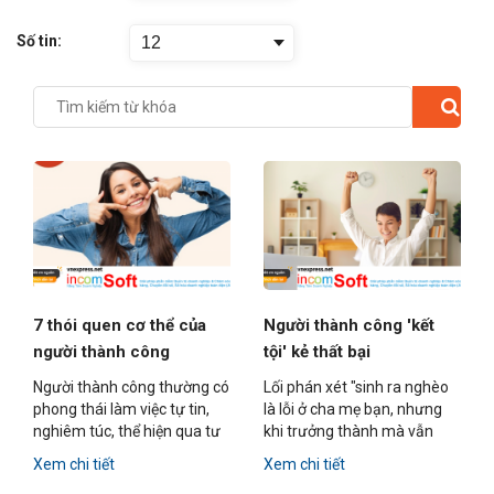
Số tin:
12
7 thói quen cơ thể của
Người thành công 'kết
người thành công
tội' kẻ thất bại
Người thành công thường có
Lối phán xét "sinh ra nghèo
phong thái làm việc tự tin,
là lỗi ở cha mẹ bạn, nhưng
nghiêm túc, thể hiện qua tư
khi trưởng thành mà vẫn
thế ngồi thẳng, cười đúng
nghèo là do bản thân" là rất
Xem chi tiết
Xem chi tiết
lúc, nhìn thẳng mắt người
thiếu đồng cảm.