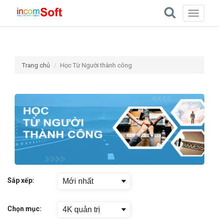
Toggle
navigati
Trang chủ
Học Từ Người thành công
Sắp xếp:
Mới nhất
Chọn mục:
4K quản trị