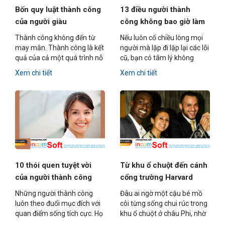
Bốn quy luật thành công
13 điều người thành
của người giàu
công không bao giờ làm
Thành công không đến từ
Nếu luôn cố chiều lòng mọi
may mắn. Thành công là kết
người mà lặp đi lặp lại các lỗi
quả của cả một quá trình nỗ
cũ, bạn có tâm lý không
lực, đầu tư về cả trí tuệ lẫn
vững và khó đạt được thành
Xem chi tiết
Xem chi tiết
công sức. Bên cạnh đó, có
công. Người có tâm lý vững
những quy tắc giúp con
vàng biết kiểm soát suy nghĩ,
người dễ dàng hơn trong
hành động và cảm xúc của
việc đạt tới thành công. Dưới
mình.
đây là bốn bí quyết.
10 thói quen tuyệt vời
Từ khu ổ chuột đến cánh
của người thành công
cổng trường Harvard
Những người thành công
Đâu ai ngờ một cậu bé mồ
luôn theo đuổi mục đích với
côi từng sống chui rúc trong
quan điểm sống tích cực. Họ
khu ổ chuột ở châu Phi, nhờ
ít khi nói về những bí mật
sự trợ giúp của một nữ thiện