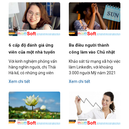
khác...
6 cấp độ đánh giá ứng
Ba điều người thành
viên của một nhà tuyển
công làm vào Chủ nhật
dụng
Với kinh nghiệm phỏng vấn
Khảo sát từ mạng xã hội việc
hàng nghìn người, chị Thái
làm LinkedIn, với khoảng
Hà kể, có những ứng viên
3.000 người Mỹ năm 2021
bằng giỏi vẫn trượt do chỉ
cho thấy, 66% người được
Xem chi tiết
Xem chi tiết
dừng lại ở cấp độ 1 trong
hỏi thừa nhận họ có "Nỗi sợ
thang đánh giá tư duy.
hãi ngày Chủ nhật".