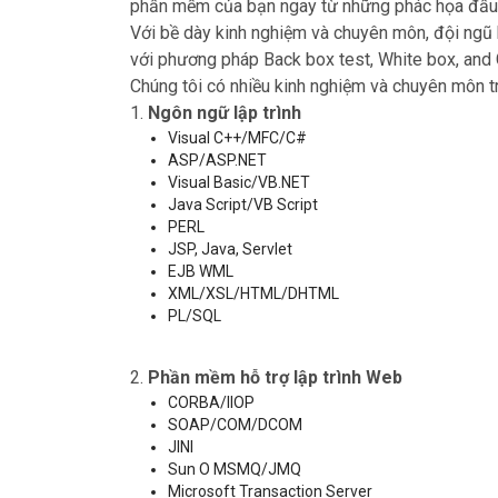
phần mềm của bạn ngay từ những phác họa đầu ti
Với bề dày kinh nghiệm và chuyên môn, đội ngũ k
với phương pháp Back box test, White box, and 
Chúng tôi có nhiều kinh nghiệm và chuyên môn tr
1.
Ngôn ngữ lập trình
Visual C++/MFC/C#
ASP/ASP.NET
Visual Basic/VB.NET
Java Script/VB Script
PERL
JSP, Java, Servlet
EJB WML
XML/XSL/HTML/DHTML
PL/SQL
2.
Phần mềm hỗ trợ lập trình Web
CORBA/IIOP
SOAP/COM/DCOM
JINI
Sun O MSMQ/JMQ
Microsoft Transaction Server