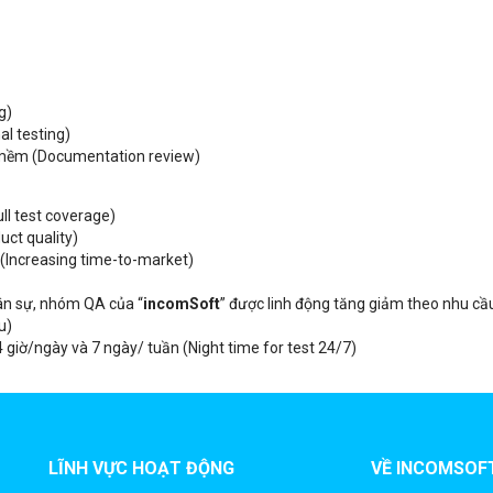
g)
al testing)
n mềm (Documentation review)
ll test coverage)
ct quality)
 (Increasing time-to-market)
ân sự, nhóm QA của “
incomSoft
” được linh động tăng giảm theo nhu c
u)
4 giờ/ngày và 7 ngày/ tuần (Night time for test 24/7)
LĨNH VỰC HOẠT ĐỘNG
VỀ INCOMSOF