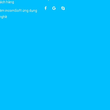
hách hàng
mềm incomSoft ứng dụng
nghề