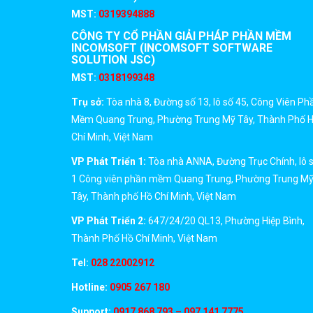
MST:
0319394888
CÔNG TY CỔ PHẦN GIẢI PHÁP PHẦN MỀM
INCOMSOFT (INCOMSOFT SOFTWARE
SOLUTION JSC)
MST:
0318199348
Trụ sở:
Tòa nhà 8, Đường số 13, lô số 45, Công Viên Ph
Mềm Quang Trung, Phường Trung Mỹ Tây, Thành Phố 
Chí Minh, Việt Nam
VP Phát Triển 1:
Tòa nhà ANNA, Đường Trục Chính, lô 
1 Công viên phần mềm Quang Trung, Phường Trung M
Tây, Thành phố Hồ Chí Minh, Việt Nam
VP Phát Triển 2:
647/24/20 QL13, Phường Hiệp Bình,
Thành Phố Hồ Chí Minh, Việt Nam
Tel:
028 22002912
Hotline:
0905 267 180
Support:
0917 868 793 – 097 141 7775