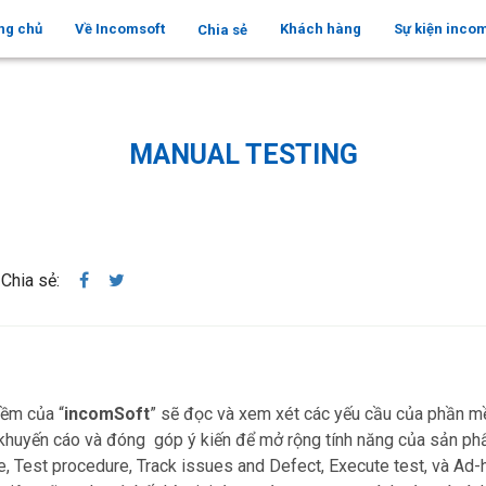
ng chủ
Về Incomsoft
Khách hàng
Sự kiện inco
Chia sẻ
MANUAL TESTING
Chia sẻ:
ềm của “
incomSoft
” sẽ đọc và xem xét các yếu cầu của phần mềm
h, khuyến cáo và đóng góp ý kiến để mở rộng tính năng của sản 
ase, Test procedure, Track issues and Defect, Execute test, và Ad