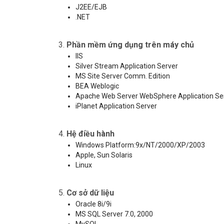
J2EE/EJB
.NET
3.
Phần mềm ứng dụng trên máy chủ
IIS
Silver Stream Application Server
MS Site Server Comm. Edition
BEA Weblogic
Apache Web Server WebSphere Application Se
iPlanet Application Server
4.
Hệ điều hành
Windows Platform:9x/NT/2000/XP/2003
Apple, Sun Solaris
Linux
5.
Cơ sở dữ liệu
Oracle 8i/9i
MS SQL Server 7.0, 2000