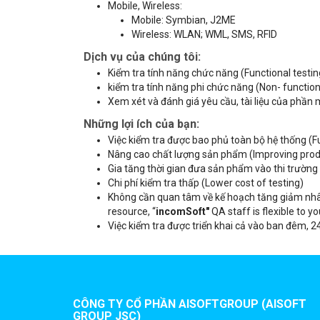
Mobile, Wireless:
Mobile: Symbian, J2ME
Wireless: WLAN; WML, SMS, RFID
Dịch vụ của chúng tôi:
Kiểm tra tính năng chức năng (Functional testin
kiểm tra tính năng phi chức năng (Non- function
Xem xét và đánh giá yêu cầu, tài liệu của phầ
Những lợi ích của bạn:
Việc kiểm tra được bao phủ toàn bộ hệ thống (Fu
Nâng cao chất lượng sản phẩm (Improving produ
Gia tăng thời gian đưa sản phẩm vào thi trường
Chi phí kiểm tra thấp (Lower cost of testing)
Không cần quan tâm về kế hoạch tăng giảm nh
resource, “
incomSoft"
QA staff is flexible to yo
Việc kiểm tra được triển khai cả vào ban đêm, 2
CÔNG TY CỔ PHẦN AISOFTGROUP (AISOFT
GROUP JSC)