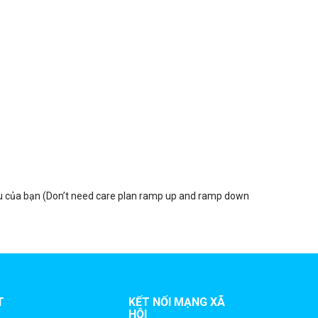
ầu của bạn (Don’t need care plan ramp up and ramp down
T
KẾT NỐI MẠNG XÃ
HỘI