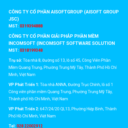
CÔNG TY CỔ PHẦN AISOFTGROUP (AISOFT GROUP
JSC)
MST:
0319394888
CÔNG TY CỔ PHẦN GIẢI PHÁP PHẦN MỀM
INCOMSOFT (INCOMSOFT SOFTWARE SOLUTION
JSC)
MST:
0318199348
Trụ sở:
Tòa nhà 8, Đường số 13, lô số 45, Công Viên Phần
Mềm Quang Trung, Phường Trung Mỹ Tây, Thành Phố Hồ Chí
Minh, Việt Nam
VP Phát Triển 1:
Tòa nhà ANNA, Đường Trục Chính, lô số 1
Công viên phần mềm Quang Trung, Phường Trung Mỹ Tây,
Thành phố Hồ Chí Minh, Việt Nam
VP Phát Triển 2:
647/24/20 QL13, Phường Hiệp Bình, Thành
Phố Hồ Chí Minh, Việt Nam
Tel:
028 22002912