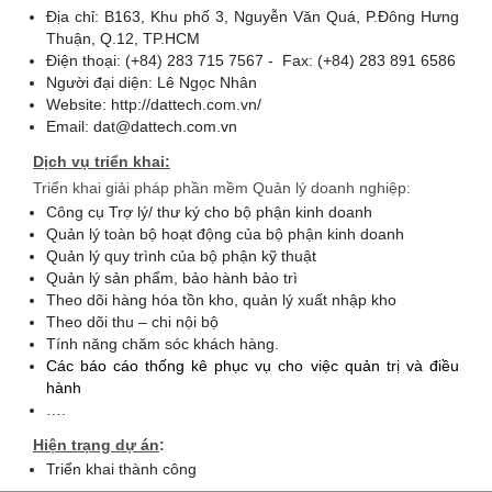
Địa chỉ: B163, Khu phố 3, Nguyễn Văn Quá, P.Đông Hưng
Thuận, Q.12, TP.HCM
Điện thoại: (+84) 283 715 7567 - Fax: (+84) 283 891 6586
Người đại diện: Lê Ngọc Nhân
Website: http://dattech.com.vn/
Email: dat@dattech.com.vn
Dịch vụ triển khai:
Triển khai giải pháp phần mềm Quản lý doanh nghiệp:
Công cụ Trợ lý/ thư ký cho bộ phận kinh doanh
Quản lý toàn bộ hoạt động của bộ phận kinh doanh
Quản lý quy trình của bộ phận kỹ thuật
Quản lý sản phẩm, bảo hành bảo trì
Theo dõi hàng hóa tồn kho, quản lý xuất nhập kho
Theo dõi thu – chi nội bộ
Tính năng chăm sóc khách hàng.
Các báo cáo thống kê phục vụ cho việc quản trị và điều
hành
….
Hiện trạng dự án
:
Triển khai thành công