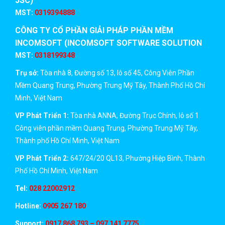
JSC)
MST:
0319394888
CÔNG TY CỔ PHẦN GIẢI PHÁP PHẦN MỀM
INCOMSOFT (INCOMSOFT SOFTWARE SOLUTION
JSC)
MST:
0318199348
Trụ sở:
Tòa nhà 8, Đường số 13, lô số 45, Công Viên Phần
Mềm Quang Trung, Phường Trung Mỹ Tây, Thành Phố Hồ Chí
Minh, Việt Nam
VP Phát Triển 1:
Tòa nhà ANNA, Đường Trục Chính, lô số 1
Công viên phần mềm Quang Trung, Phường Trung Mỹ Tây,
Thành phố Hồ Chí Minh, Việt Nam
VP Phát Triển 2:
647/24/20 QL13, Phường Hiệp Bình, Thành
Phố Hồ Chí Minh, Việt Nam
Tel:
028 22002912
Hotline:
0905 267 180
Support:
0917 868 793 – 097 141 7775