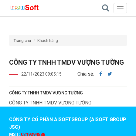
Toggle
navigati
Trang chủ
Khách hàng
CÔNG TY TNHH TMDV VƯỢNG TƯỜNG
Chia sẻ:
22/11/2023 09:05:15
CÔNG TY TNHH TMDV VƯỢNG TƯỜNG
CÔNG TY TNHH TMDV VƯỢNG TƯỜNG
CÔNG TY CỔ PHẦN AISOFTGROUP (AISOFT GROUP
JSC)
MST:
0319394888