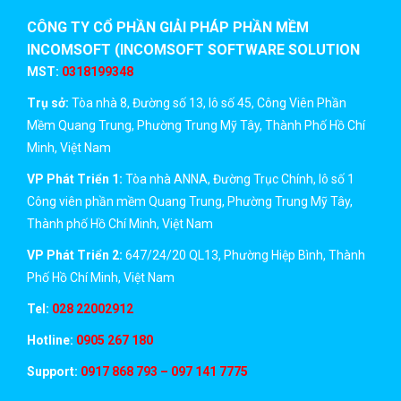
CÔNG TY CỔ PHẦN GIẢI PHÁP PHẦN MỀM
INCOMSOFT (INCOMSOFT SOFTWARE SOLUTION
JSC)
MST:
0318199348
Trụ sở:
Tòa nhà 8, Đường số 13, lô số 45, Công Viên Phần
Mềm Quang Trung, Phường Trung Mỹ Tây, Thành Phố Hồ Chí
Minh, Việt Nam
VP Phát Triển 1:
Tòa nhà ANNA, Đường Trục Chính, lô số 1
Công viên phần mềm Quang Trung, Phường Trung Mỹ Tây,
Thành phố Hồ Chí Minh, Việt Nam
VP Phát Triển 2:
647/24/20 QL13, Phường Hiệp Bình, Thành
Phố Hồ Chí Minh, Việt Nam
Tel:
028 22002912
Hotline:
0905 267 180
Support:
0917 868 793 – 097 141 7775