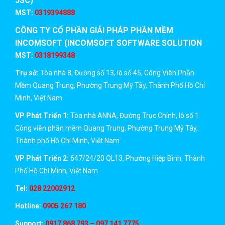
JSC)
MST:
0319394888
CÔNG TY CỔ PHẦN GIẢI PHÁP PHẦN MỀM
INCOMSOFT (INCOMSOFT SOFTWARE SOLUTION
JSC)
MST:
0318199348
Trụ sở:
Tòa nhà 8, Đường số 13, lô số 45, Công Viên Phần
Mềm Quang Trung, Phường Trung Mỹ Tây, Thành Phố Hồ Chí
Minh, Việt Nam
VP Phát Triển 1:
Tòa nhà ANNA, Đường Trục Chính, lô số 1
Công viên phần mềm Quang Trung, Phường Trung Mỹ Tây,
Thành phố Hồ Chí Minh, Việt Nam
VP Phát Triển 2:
647/24/20 QL13, Phường Hiệp Bình, Thành
Phố Hồ Chí Minh, Việt Nam
Tel:
028 22002912
Hotline:
0905 267 180
Support:
0917 868 793 – 097 141 7775