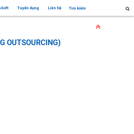
mSoft
Tuyển dụng
Liên hệ
NG OUTSOURCING)