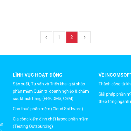
1
2
LĨNH VỰC HOẠT ĐỘNG
VỀ INCOMSOF
Sản xuất, Tư vấn và Triển khai giải pháp
Thành công từ k
phần mềm Quản trị doanh nghiệp & chăm
Giải pháp phần 
sóc khách hàng (ERP, DMS, CRM)
theo từng ngành 
Cho thuê phần mềm (Cloud Software)
Gia công kiểm định chất lượng phần mềm
ần
(Testing Outsourcing)