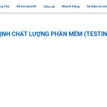
ng chủ
Về Incomsoft
Khách hàng
Sự kiện inco
Chia sẻ
m (Testing Outsourcing)
ĐỊNH CHẤT LƯỢNG PHẦN MỀM (TESTI