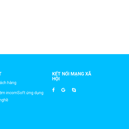
T
KẾT NỐI MẠNG XÃ
HỘI
hách hàng
mềm incomSoft ứng dụng
nghề