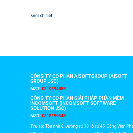
Xem chi tiết
CÔNG TY CỔ PHẦN AISOFTGROUP (AISOFT
GROUP JSC)
MST:
0319394888
CÔNG TY CỔ PHẦN GIẢI PHÁP PHẦN MỀM
INCOMSOFT (INCOMSOFT SOFTWARE
SOLUTION JSC)
MST:
0318199348
Trụ sở:
Tòa nhà 8, Đường số 13, lô số 45, Công Viên Ph